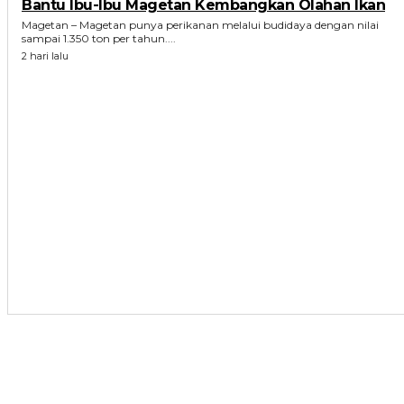
Bantu Ibu-Ibu Magetan Kembangkan Olahan Ikan
Magetan – Magetan punya perikanan melalui budidaya dengan nilai
sampai 1.350 ton per tahun....
2 hari lalu
ARTIKEL TERKAIT