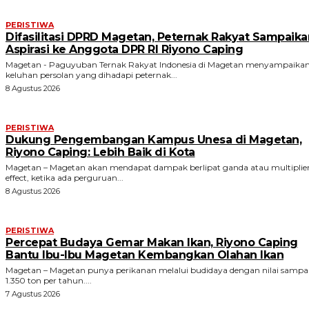
PERISTIWA
Difasilitasi DPRD Magetan, Peternak Rakyat Sampaika
Aspirasi ke Anggota DPR RI Riyono Caping
Magetan - Paguyuban Ternak Rakyat Indonesia di Magetan menyampaika
keluhan persolan yang dihadapi peternak...
8 Agustus 2026
PERISTIWA
Dukung Pengembangan Kampus Unesa di Magetan,
Riyono Caping: Lebih Baik di Kota
Magetan – Magetan akan mendapat dampak berlipat ganda atau multiplie
effect, ketika ada perguruan...
8 Agustus 2026
PERISTIWA
Percepat Budaya Gemar Makan Ikan, Riyono Caping
Bantu Ibu-Ibu Magetan Kembangkan Olahan Ikan
Magetan – Magetan punya perikanan melalui budidaya dengan nilai sampa
1.350 ton per tahun....
7 Agustus 2026