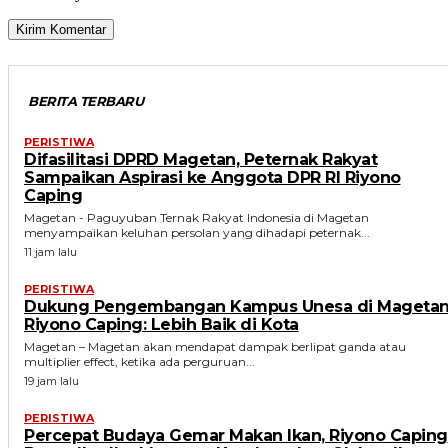
BERITA TERBARU
PERISTIWA
Difasilitasi DPRD Magetan, Peternak Rakyat
Sampaikan Aspirasi ke Anggota DPR RI Riyono
Caping
Magetan - Paguyuban Ternak Rakyat Indonesia di Magetan
menyampaikan keluhan persolan yang dihadapi peternak...
11 jam lalu
PERISTIWA
Dukung Pengembangan Kampus Unesa di Magetan
Riyono Caping: Lebih Baik di Kota
Magetan – Magetan akan mendapat dampak berlipat ganda atau
multiplier effect, ketika ada perguruan...
19 jam lalu
PERISTIWA
Percepat Budaya Gemar Makan Ikan, Riyono Caping