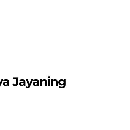
MORE
POJOK SELOSARI
ya Jayaning