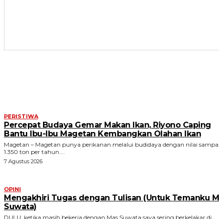
ARTIKEL TERKAIT
PERISTIWA
Percepat Budaya Gemar Makan Ikan, Riyono Caping
Bantu Ibu-Ibu Magetan Kembangkan Olahan Ikan
Magetan – Magetan punya perikanan melalui budidaya dengan nilai sampa
1.350 ton per tahun....
7 Agustus 2026
OPINI
Mengakhiri Tugas dengan Tulisan (Untuk Temanku M
Suwata)
DULU, ketika masih bekerja dengan Mas Suwata saya sering berkelakar di