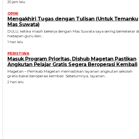
20 jam lalu
OPINI
Mengakhiri Tugas dengan Tulisan (Untuk Temanku
Mas Suwata)
DULU, ketika masih bekerja dengan Mas Suwata saya sering berkelakar d
hadapan guru dan...
1 hari lalu
PERISTIWA
Masuk Program Prioritas, Dishub Magetan Pastikan
Angkutan Pelajar Gratis Segera Beroperasi Kembali
Magetan – Pemkab Magetan memastikan layanan angkutan sekolah
gratis bakal beroperasi kembali. Sebelumnya, layanan...
2 hari lalu