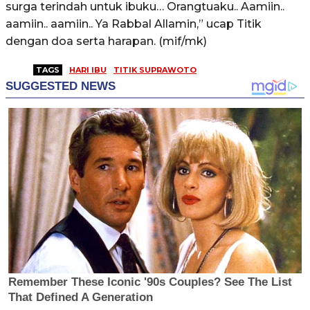
surga terindah untuk ibuku… Orangtuaku.. Aamiin..
aamiin.. aamiin.. Ya Rabbal Allamin,” ucap Titik
dengan doa serta harapan. (mif/mk)
TAGS
HARI IBU
TITIK SUPRAWOTO