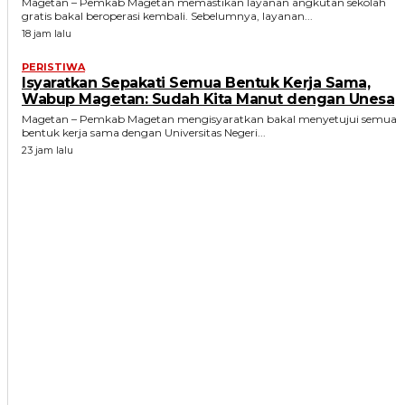
Magetan – Pemkab Magetan memastikan layanan angkutan sekolah
gratis bakal beroperasi kembali. Sebelumnya, layanan...
18 jam lalu
PERISTIWA
Isyaratkan Sepakati Semua Bentuk Kerja Sama,
Wabup Magetan: Sudah Kita Manut dengan Unesa
Magetan – Pemkab Magetan mengisyaratkan bakal menyetujui semua
bentuk kerja sama dengan Universitas Negeri...
23 jam lalu