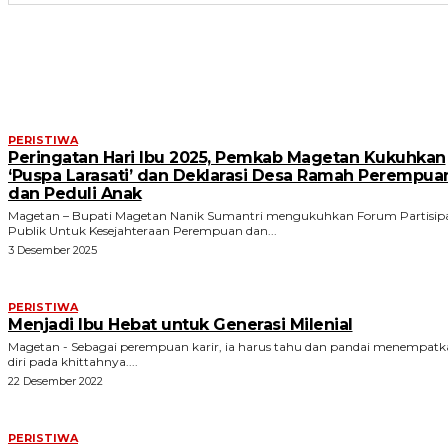
ARTIKEL TERKAIT
PERISTIWA
Peringatan Hari Ibu 2025, Pemkab Magetan Kukuhkan
‘Puspa Larasati’ dan Deklarasi Desa Ramah Perempua
dan Peduli Anak
Magetan – Bupati Magetan Nanik Sumantri mengukuhkan Forum Partisipa
Publik Untuk Kesejahteraan Perempuan dan...
3 Desember 2025
PERISTIWA
Menjadi Ibu Hebat untuk Generasi Milenial
Magetan - Sebagai perempuan karir, ia harus tahu dan pandai menempat
diri pada khittahnya....
22 Desember 2022
PERISTIWA