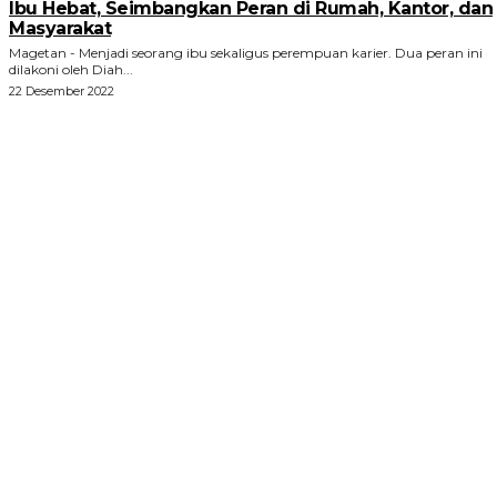
Ibu Hebat, Seimbangkan Peran di Rumah, Kantor, dan
Masyarakat
Magetan - Menjadi seorang ibu sekaligus perempuan karier. Dua peran ini
dilakoni oleh Diah...
22 Desember 2022