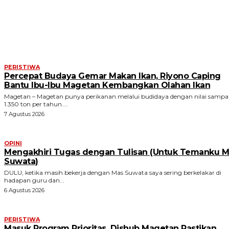
ARTIKEL TERKAIT
PERISTIWA
Percepat Budaya Gemar Makan Ikan, Riyono Caping
Bantu Ibu-Ibu Magetan Kembangkan Olahan Ikan
Magetan – Magetan punya perikanan melalui budidaya dengan nilai sampa
1.350 ton per tahun....
7 Agustus 2026
OPINI
Mengakhiri Tugas dengan Tulisan (Untuk Temanku M
Suwata)
DULU, ketika masih bekerja dengan Mas Suwata saya sering berkelakar di
hadapan guru dan...
6 Agustus 2026
PERISTIWA
Masuk Program Prioritas, Dishub Magetan Pastikan