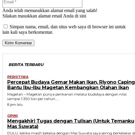
Anda telah memasukkan alamat email yang salah!
Silakan masukkan alamat email Anda di sini
Simpan nama, email, dan situs web saya di browser ini untuk
lain kali saya berkomentar.
BERITA TERBARU
PERISTIWA
Percepat Budaya Gemar Makan Ikan, Riyono Caping
Bantu Ibu-Ibu Magetan Kembangkan Olahan Ikan
Magetan – Magetan punya perikanan melalui budidaya dengan nilai
sampai 1.350 ton per tahun....
8 jam lalu
OPINI
Mengakhiri Tugas dengan Tulisan (Untuk Temanku
Mas Suwata)
DULU, ketika masih bekerja dengan Mas Suwata saya sering berkelakar d