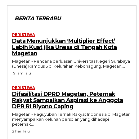
BERITA TERBARU
PERISTIWA
Data Menunjukkan ‘Multiplier Effect’
Lebih Kuat jika Unesa di Tengah Kota
Magetan
Magetan - Rencana perluasan Universitas Negeri Surabaya
(Unesa) Kampus 5 di Kelurahan Kebonagung, Magetan,...
19 jam lalu
PERISTIWA
Difasilitasi DPRD Magetan, Peternak
Rakyat Sampaikan Aspirasi ke Anggota
DPR RI Riyono Caping
Magetan - Paguyuban Ternak Rakyat Indonesia di Magetan
menyampaikan keluhan persolan yang dihadapi
peternak...
2 hari lalu