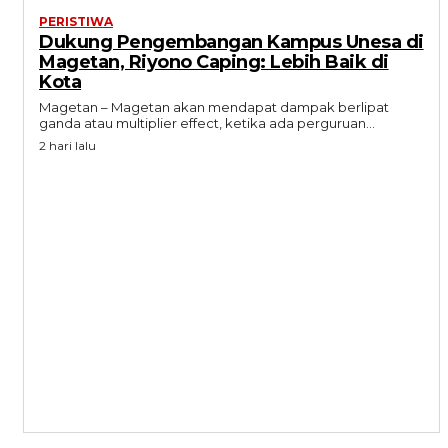
PERISTIWA
Dukung Pengembangan Kampus Unesa di
Magetan, Riyono Caping: Lebih Baik di
Kota
Magetan – Magetan akan mendapat dampak berlipat
ganda atau multiplier effect, ketika ada perguruan...
2 hari lalu