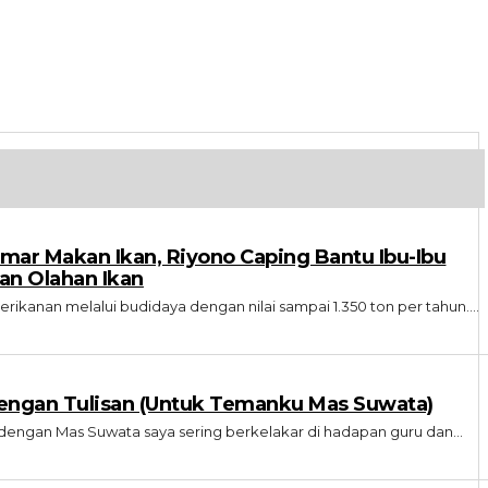
ar Makan Ikan, Riyono Caping Bantu Ibu-Ibu
n Olahan Ikan
ikanan melalui budidaya dengan nilai sampai 1.350 ton per tahun....
engan Tulisan (Untuk Temanku Mas Suwata)
dengan Mas Suwata saya sering berkelakar di hadapan guru dan...