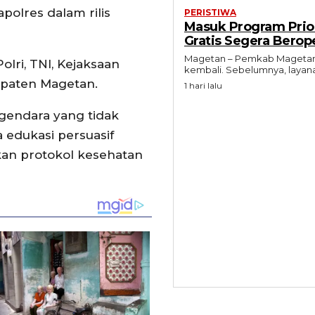
polres dalam rilis
PERISTIWA
Masuk Program Prior
Gratis Segera Berop
Magetan – Pemkab Magetan m
lri, TNI, Kejaksaan
kembali. Sebelumnya, layana
aten Magetan. ⁣
1 hari lalu
engendara yang tidak
edukasi persuasif
kan protokol kesehatan