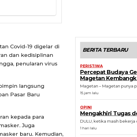
tan Covid-19 digelar di
BERITA TERBARU
an dan kedisiplinan
gga, penularan virus
PERISTIWA
Percepat Budaya Gem
Magetan Kembangka
dipimpin langsung
Magetan – Magetan punya per
15 jam lalu
pan Pasar Baru
OPINI
Mengakhiri Tugas d
uran kepada para
DULU, ketika masih bekerja 
masker. Juga
1 hari lalu
asker baru. Kemudian,