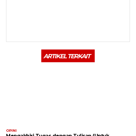
ARTIKEL TERKAIT
OPINI
Mengakhiri Tugas dengan Tulisan (Untuk