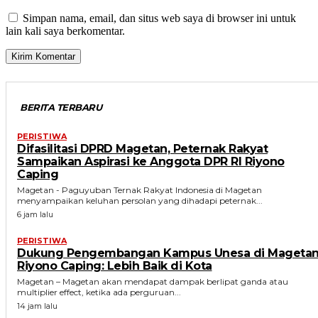
Simpan nama, email, dan situs web saya di browser ini untuk
lain kali saya berkomentar.
BERITA TERBARU
PERISTIWA
Difasilitasi DPRD Magetan, Peternak Rakyat
Sampaikan Aspirasi ke Anggota DPR RI Riyono
Caping
Magetan - Paguyuban Ternak Rakyat Indonesia di Magetan
menyampaikan keluhan persolan yang dihadapi peternak...
6 jam lalu
PERISTIWA
Dukung Pengembangan Kampus Unesa di Magetan
Riyono Caping: Lebih Baik di Kota
Magetan – Magetan akan mendapat dampak berlipat ganda atau
multiplier effect, ketika ada perguruan...
14 jam lalu