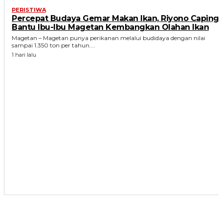
PERISTIWA
Percepat Budaya Gemar Makan Ikan, Riyono Caping
Bantu Ibu-Ibu Magetan Kembangkan Olahan Ikan
Magetan – Magetan punya perikanan melalui budidaya dengan nilai
sampai 1.350 ton per tahun....
1 hari lalu