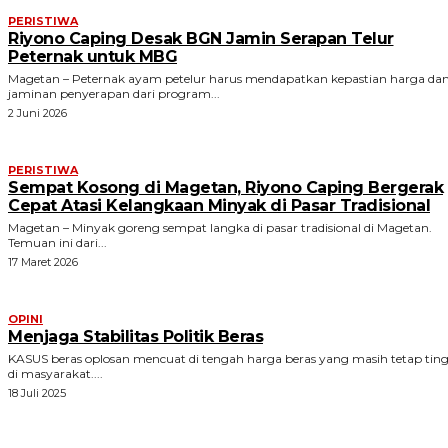
PERISTIWA
Riyono Caping Desak BGN Jamin Serapan Telur
Peternak untuk MBG
Magetan – Peternak ayam petelur harus mendapatkan kepastian harga da
jaminan penyerapan dari program...
2 Juni 2026
PERISTIWA
Sempat Kosong di Magetan, Riyono Caping Bergerak
Cepat Atasi Kelangkaan Minyak di Pasar Tradisional
Magetan – Minyak goreng sempat langka di pasar tradisional di Magetan.
Temuan ini dari...
17 Maret 2026
OPINI
Menjaga Stabilitas Politik Beras
KASUS beras oplosan mencuat di tengah harga beras yang masih tetap ting
di masyarakat....
18 Juli 2025