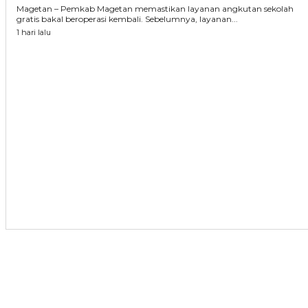
Magetan – Pemkab Magetan memastikan layanan angkutan sekolah
gratis bakal beroperasi kembali. Sebelumnya, layanan...
1 hari lalu
ARTIKEL TERKAIT