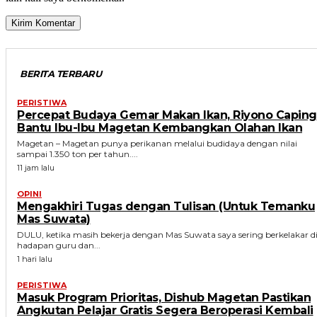
BERITA TERBARU
PERISTIWA
Percepat Budaya Gemar Makan Ikan, Riyono Caping
Bantu Ibu-Ibu Magetan Kembangkan Olahan Ikan
Magetan – Magetan punya perikanan melalui budidaya dengan nilai
sampai 1.350 ton per tahun....
11 jam lalu
OPINI
Mengakhiri Tugas dengan Tulisan (Untuk Temanku
Mas Suwata)
DULU, ketika masih bekerja dengan Mas Suwata saya sering berkelakar d
hadapan guru dan...
1 hari lalu
PERISTIWA
Masuk Program Prioritas, Dishub Magetan Pastikan
Angkutan Pelajar Gratis Segera Beroperasi Kembali