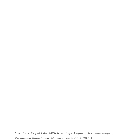
Sosialisasi Empat Pilar MPR RI di Joglo Caping, Desa Jambangan,
Kecamatan Kawedanan, Magetan, Senin (30/6/2025).