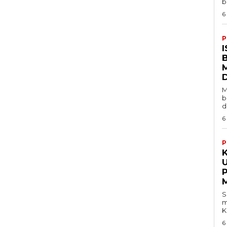
b
6
P
M
b
d
6
P
S
m
K
6