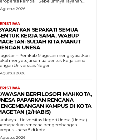
eroperasi kembali. Sebelumnya, layanan...
 Agustus 2026
ERISTIWA
ISYARATKAN SEPAKATI SEMUA
BENTUK KERJA SAMA, WABUP
MAGETAN: SUDAH KITA MANUT
DENGAN UNESA
agetan – Pemkab Magetan mengisyaratkan
akal menyetujui semua bentuk kerja sama
engan Universitas Negeri...
 Agustus 2026
ERISTIWA
KAWASAN BERFILOSOFI MAHKOTA,
UNESA PAPARKAN RENCANA
PENGEMBANGAN KAMPUS DI KOTA
MAGETAN (2/HABIS)
urabaya – Universitas Negeri Unesa (Unesa)
emaparkan rencana pengembangan
ampus Unesa 5 di kota...
 Agustus 2026