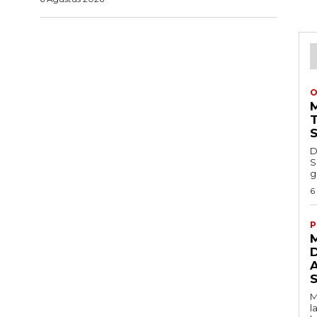
O
D
S
g
6
P
M
l