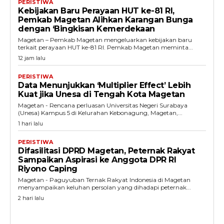
PERISTIWA
Kebijakan Baru Perayaan HUT ke-81 RI,
Pemkab Magetan Alihkan Karangan Bunga
dengan ‘Bingkisan Kemerdekaan
Magetan – Pemkab Magetan mengeluarkan kebijakan baru
terkait perayaan HUT ke-81 RI. Pemkab Magetan meminta...
12 jam lalu
PERISTIWA
Data Menunjukkan ‘Multiplier Effect’ Lebih
Kuat jika Unesa di Tengah Kota Magetan
Magetan - Rencana perluasan Universitas Negeri Surabaya
(Unesa) Kampus 5 di Kelurahan Kebonagung, Magetan,...
1 hari lalu
PERISTIWA
Difasilitasi DPRD Magetan, Peternak Rakyat
Sampaikan Aspirasi ke Anggota DPR RI
Riyono Caping
Magetan - Paguyuban Ternak Rakyat Indonesia di Magetan
menyampaikan keluhan persolan yang dihadapi peternak...
2 hari lalu