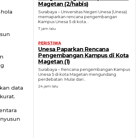
Magetan (2/habis)
shola
Surabaya – Universitas Negeri Unesa (Unesa)
memaparkan rencana pengembangan
Kampus Unesa 5 di kota...
7 jam lalu
usun
PERISTIWA
Unesa Paparkan Rencana
Pengembangan Kampus di Kota
an
Magetan (1)
ng
Surabaya – Rencana pengembangan Kampus
Unesa 5 di kota Magetan mengundang
perdebatan. Mulai dari...
24 jam lalu
lkan data
kurat.
entara
menyusun