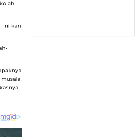
kolah,
 Ini kan
ah-
ampaknya
 musala,
gkasnya.