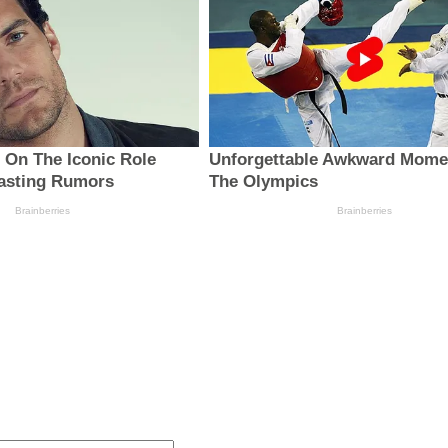
:
Email:*