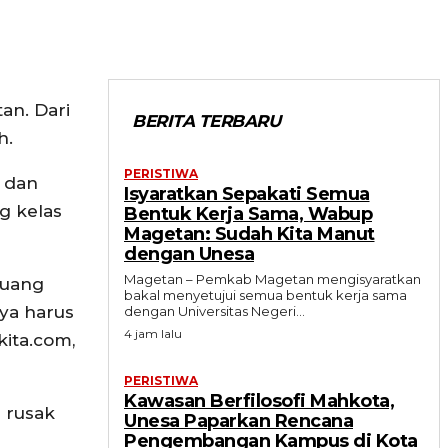
an. Dari
BERITA TERBARU
h.
PERISTIWA
, dan
Isyaratkan Sepakati Semua
g kelas
Bentuk Kerja Sama, Wabup
Magetan: Sudah Kita Manut
dengan Unesa
Magetan – Pemkab Magetan mengisyaratkan
Ruang
bakal menyetujui semua bentuk kerja sama
nya harus
dengan Universitas Negeri...
4 jam lalu
ita.com,
PERISTIWA
Kawasan Berfilosofi Mahkota,
s rusak
Unesa Paparkan Rencana
Pengembangan Kampus di Kota