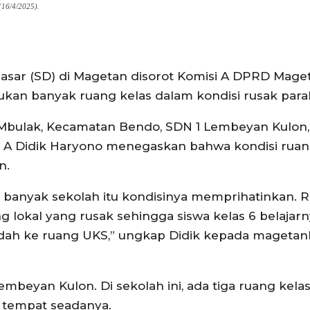
(16/4/2025).
sar (SD) di Magetan disorot Komisi A DPRD Maget
mukan banyak ruang kelas dalam kondisi rusak para
a Mbulak, Kecamatan Bendo, SDN 1 Lembeyan Kulon
si A Didik Haryono menegaskan bahwa kondisi ruan
n.
ih banyak sekolah itu kondisinya memprihatinkan. 
ng lokal yang rusak sehingga siswa kelas 6 belajar
dah ke ruang UKS,” ungkap Didik kepada magetank
Lembeyan Kulon. Di sekolah ini, ada tiga ruang kela
e tempat seadanya.