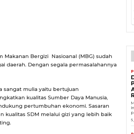
m Makanan Bergizi Nasioanal (MBG) sudah
gai daerah. Dengan segala permasalahannya
P
D
 sangat mulia yaitu bertujuan
A
ngkatkan kualitas Sumber Daya Manusia,
M
endukung pertumbuhan ekonomi. Sasaran
I
p
 kualitas SDM melalui gizi yang lebih baik
5
ting.