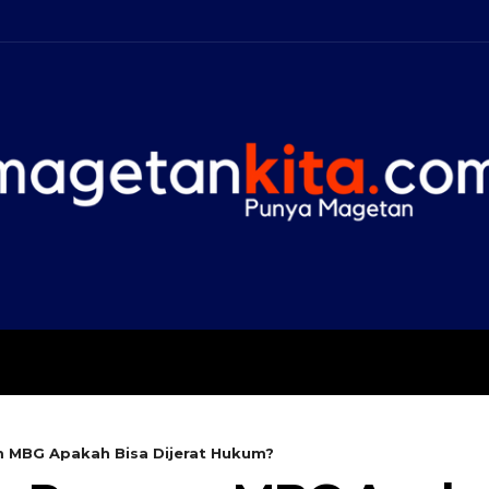
A
KEMBANG MEKAR
OPI
 MBG Apakah Bisa Dijerat Hukum?