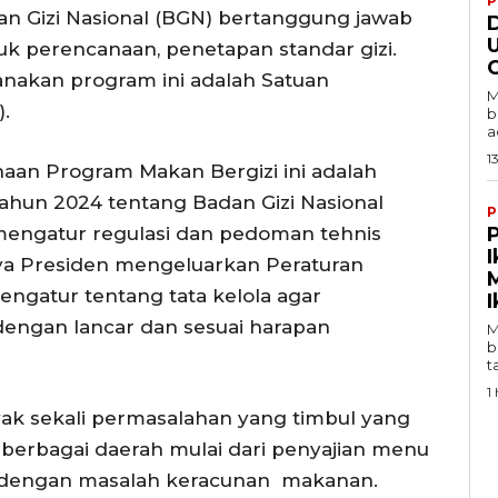
P
an Gizi Nasional (BGN) bertanggung jawab
U
uk perencanaan, penetapan standar gizi.
C
nakan program ini adalah Satuan
M
.
b
a
1
an Program Makan Bergizi ini adalah
ahun 2024 tentang Badan Gizi Nasional
P
mengatur regulasi dan pedoman tehnis
I
ya Presiden mengeluarkan Peraturan
engatur tentang tata kelola agar
I
dengan lancar dan sesuai harapan
M
b
t
1 
ak sekali permasalahan yang timbul yang
berbagai daerah mulai dari penyajian menu
i dengan masalah keracunan makanan.