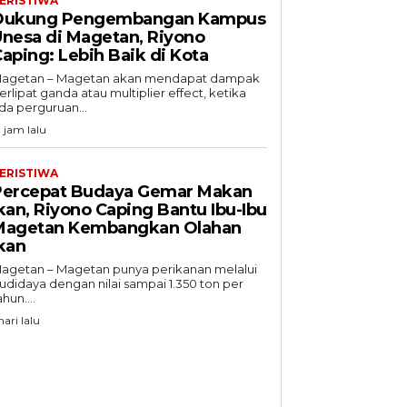
ERISTIWA
Dukung Pengembangan Kampus
nesa di Magetan, Riyono
aping: Lebih Baik di Kota
agetan – Magetan akan mendapat dampak
erlipat ganda atau multiplier effect, ketika
da perguruan...
3 jam lalu
ERISTIWA
Percepat Budaya Gemar Makan
kan, Riyono Caping Bantu Ibu-Ibu
Magetan Kembangkan Olahan
kan
agetan – Magetan punya perikanan melalui
udidaya dengan nilai sampai 1.350 ton per
ahun....
hari lalu