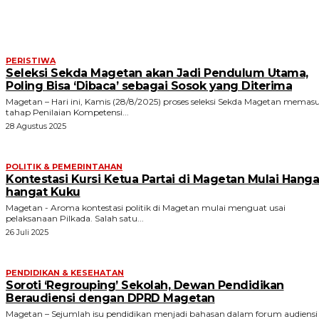
ARTIKEL TERKAIT
PERISTIWA
Seleksi Sekda Magetan akan Jadi Pendulum Utama,
Poling Bisa ‘Dibaca’ sebagai Sosok yang Diterima
Magetan – Hari ini, Kamis (28/8/2025) proses seleksi Sekda Magetan memasu
tahap Penilaian Kompetensi...
28 Agustus 2025
POLITIK & PEMERINTAHAN
Kontestasi Kursi Ketua Partai di Magetan Mulai Hanga
hangat Kuku
Magetan - Aroma kontestasi politik di Magetan mulai menguat usai
pelaksanaan Pilkada. Salah satu...
26 Juli 2025
PENDIDIKAN & KESEHATAN
Soroti ‘Regrouping’ Sekolah, Dewan Pendidikan
Beraudiensi dengan DPRD Magetan
Magetan – Sejumlah isu pendidikan menjadi bahasan dalam forum audiensi