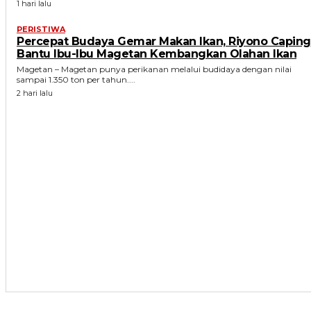
1 hari lalu
PERISTIWA
Percepat Budaya Gemar Makan Ikan, Riyono Caping
Bantu Ibu-Ibu Magetan Kembangkan Olahan Ikan
Magetan – Magetan punya perikanan melalui budidaya dengan nilai
sampai 1.350 ton per tahun....
2 hari lalu