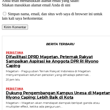
Anda telah memasukkan alamat email yang salah!
Silakan masukkan alamat email Anda di sini
Simpan nama, email, dan situs web saya di browser ini untuk
lain kali saya berkomentar.
BERITA TERBARU
PERISTIWA
Difasilitasi DPRD Magetan, Peternak Rakyat
Sampaikan Aspirasi ke Anggota DPR RI Riyono
Caping
Magetan - Paguyuban Ternak Rakyat Indonesia di Magetan
menyampaikan keluhan persolan yang dihadapi peternak...
20 jam lalu
PERISTIWA
Dukung Pengembangan Kampus Unesa di Magetan
Riyono Caping: Lebih Baik di Kota
Magetan – Magetan akan mendapat dampak berlipat ganda atau
multiplier effect, ketika ada perguruan...