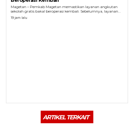
Beroperasi Kembali
Magetan – Pemkab Magetan memastikan layanan angkutan
sekolah gratis bakal beroperasi kembali. Sebelumnya, layanan...
19 jam lalu
ARTIKEL TERKAIT