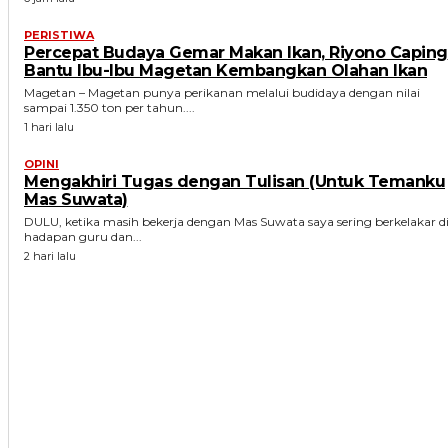
PERISTIWA
Percepat Budaya Gemar Makan Ikan, Riyono Caping
Bantu Ibu-Ibu Magetan Kembangkan Olahan Ikan
Magetan – Magetan punya perikanan melalui budidaya dengan nilai
sampai 1.350 ton per tahun....
1 hari lalu
OPINI
Mengakhiri Tugas dengan Tulisan (Untuk Temanku
Mas Suwata)
DULU, ketika masih bekerja dengan Mas Suwata saya sering berkelakar d
hadapan guru dan...
2 hari lalu