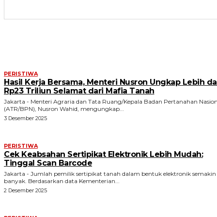
ARTIKEL TERKAIT
PERISTIWA
Hasil Kerja Bersama, Menteri Nusron Ungkap Lebih da
Rp23 Triliun Selamat dari Mafia Tanah
Jakarta - Menteri Agraria dan Tata Ruang/Kepala Badan Pertanahan Nasion
(ATR/BPN), Nusron Wahid, mengungkap...
3 Desember 2025
PERISTIWA
Cek Keabsahan Sertipikat Elektronik Lebih Mudah:
Tinggal Scan Barcode
Jakarta - Jumlah pemilik sertipikat tanah dalam bentuk elektronik semakin
banyak. Berdasarkan data Kementerian...
2 Desember 2025