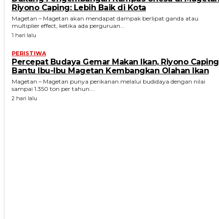
Riyono Caping: Lebih Baik di Kota
Magetan – Magetan akan mendapat dampak berlipat ganda atau
multiplier effect, ketika ada perguruan...
1 hari lalu
PERISTIWA
Percepat Budaya Gemar Makan Ikan, Riyono Caping
Bantu Ibu-Ibu Magetan Kembangkan Olahan Ikan
Magetan – Magetan punya perikanan melalui budidaya dengan nilai
sampai 1.350 ton per tahun....
2 hari lalu