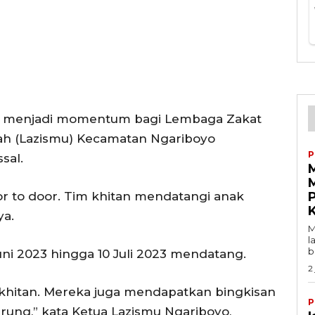
ah menjadi momentum bagi Lembaga Zakat
h (Lazismu) Kecamatan Ngariboyo
P
sal.
M
oor to door. Tim khitan mendatangi anak
P
ya.
M
l
b
uni 2023 hingga 10 Juli 2023 mendatang.
2
 khitan. Mereka juga mendapatkan bingkisan
P
 sarung,” kata Ketua Lazismu Ngariboyo,