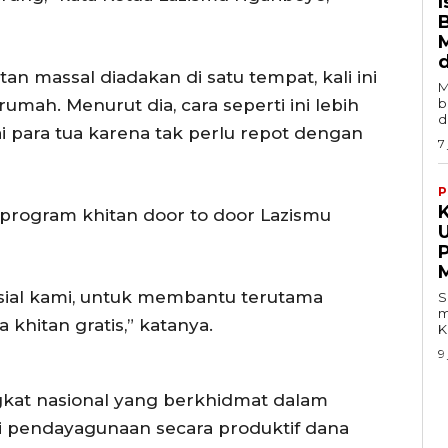
I
n massal diadakan di satu tempat, kali ini
M
umah. Menurut dia, cara seperti ini lebih
b
d
 para tua karena tak perlu repot dengan
7
P
K
 program khitan door to door Lazismu
M
sosial kami, untuk membantu terutama
S
m
khitan gratis,” katanya.
K
9
gkat nasional yang berkhidmat dalam
 pendayagunaan secara produktif dana