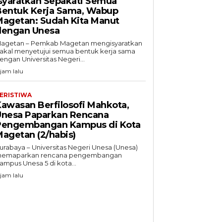
syaratkan Sepakati Semua
Bentuk Kerja Sama, Wabup
Magetan: Sudah Kita Manut
dengan Unesa
agetan – Pemkab Magetan mengisyaratkan
akal menyetujui semua bentuk kerja sama
engan Universitas Negeri...
 jam lalu
ERISTIWA
awasan Berfilosofi Mahkota,
Unesa Paparkan Rencana
Pengembangan Kampus di Kota
agetan (2/habis)
urabaya – Universitas Negeri Unesa (Unesa)
emaparkan rencana pengembangan
ampus Unesa 5 di kota...
 jam lalu