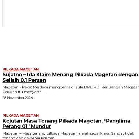
ARTIKEL TERKAIT
PILKADA MAGETAN
Sujatno – Ida Klaim Menang Pilkada Magetan dengan
Selisih 0,1 Persen
Magetan - Pekik Merdeka menggema di aula DPC PDI Perjuangan Magetan
Pekikan itu menyertai...
28 November 2024
PILKADA MAGETAN
Kejutan Masa Tenang Pilkada Magetan, “Panglima
Perang 01” Mundur
Magetan – Masa tenang pilkada Magetan malah sebaliknya. Sangat tidak
tenang dan diwarnai kejutan...