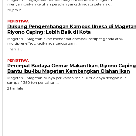
menyampaikan keluhan persolan yang dihadapi peternak...
20 jam lalu
PERISTIWA
Dukung Pengembangan Kampus Unesa di Magetan
Riyono Caping: Lebih Baik di Kota
Magetan – Magetan akan mendapat dampak berlipat ganda atau
multiplier effect, ketika ada perguruan...
1 hari lalu
PERISTIWA
Percepat Budaya Gemar Makan Ikan, Riyono Caping
Bantu Ibu-Ibu Magetan Kembangkan Olahan Ikan
Magetan – Magetan punya perikanan melalui budidaya dengan nilai
sampai 1.350 ton per tahun....
2 hari lalu