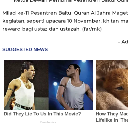
Ketua Dewan Pembina Pesantren Baitul Qura
Milad ke-11 Pesantren Baitul Quran Al Jahra Mag
kegiatan, seperti upacara 10 November, khitan mas
reward bagi ustaz dan ustazah. (far/mk)
- A