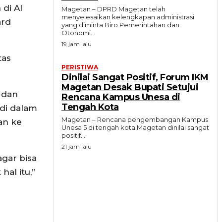
di Al
Magetan – DPRD Magetan telah
menyelesaikan kelengkapan administrasi
ard
yang diminta Biro Pemerintahan dan
Otonomi...
19 jam lalu
tas
PERISTIWA
Dinilai Sangat Positif, Forum IKM
Magetan Desak Bupati Setujui
 dan
Rencana Kampus Unesa di
Tengah Kota
 di dalam
Magetan – Rencana pengembangan Kampus
an ke
Unesa 5 di tengah kota Magetan dinilai sangat
positif...
21 jam lalu
agar bisa
al itu,”