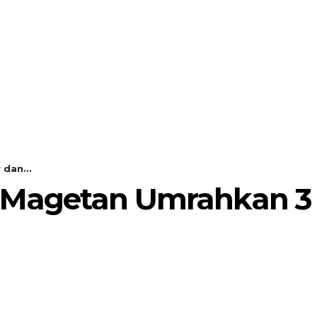
MORE
POJOK SELOSARI
dan...
ra Magetan Umrahkan 3