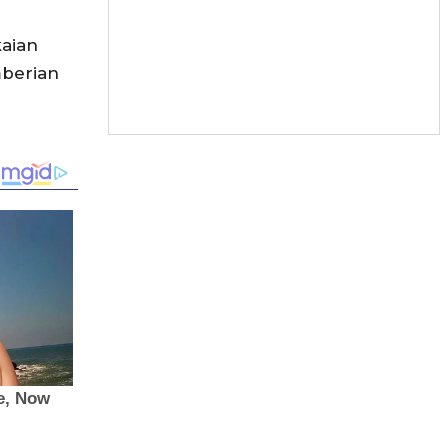
kaian
mberian