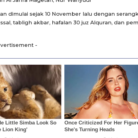
n Al Jahra Magetan, Nur Wahyudi
etan dimulai sejak 10 November lalu dengan serang
sal, tabligh akbar, hafalan 30 juz Alquran, dan pe
dvertisement -