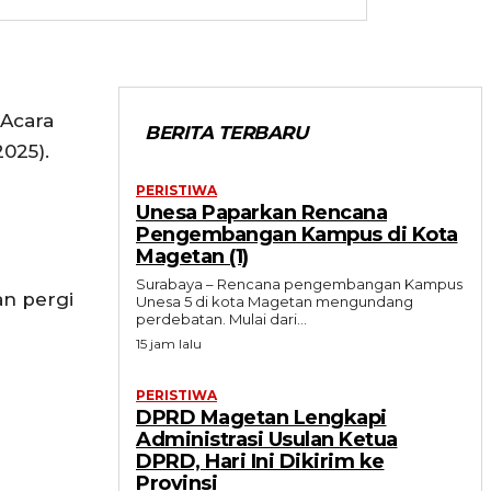
 Acara
BERITA TERBARU
2025).
PERISTIWA
Unesa Paparkan Rencana
Pengembangan Kampus di Kota
Magetan (1)
Surabaya – Rencana pengembangan Kampus
an pergi
Unesa 5 di kota Magetan mengundang
perdebatan. Mulai dari...
15 jam lalu
PERISTIWA
DPRD Magetan Lengkapi
Administrasi Usulan Ketua
DPRD, Hari Ini Dikirim ke
Provinsi