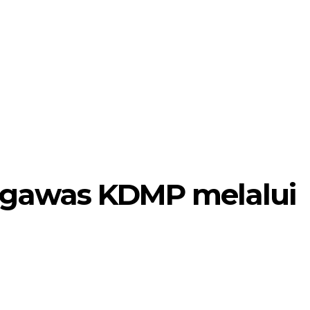
MORE
POJOK SELOSARI
gawas KDMP melalui