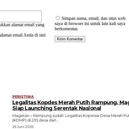
Email:*
Simpan nama, email, dan situs web
saya di browser ini untuk lain kali saya
kkan alamat email yang
berkomentar.
lamat email Anda di sini
PERISTIWA
Legalitas Kopdes Merah Putih Rampung, Ma
Siap Launching Serentak Nasional
Magetan – Rampung sudah. Legalitas Koperasi Desa Merah Put
(KDMP) di 235 desa dan...
25 Juni 2025