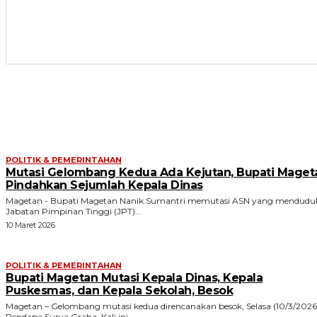
ARTIKEL TERKAIT
POLITIK & PEMERINTAHAN
Mutasi Gelombang Kedua Ada Kejutan, Bupati Maget
Pindahkan Sejumlah Kepala Dinas
Magetan - Bupati Magetan Nanik Sumantri memutasi ASN yang mendudu
Jabatan Pimpinan Tinggi (JPT)...
10 Maret 2026
POLITIK & PEMERINTAHAN
Bupati Magetan Mutasi Kepala Dinas, Kepala
Puskesmas, dan Kepala Sekolah, Besok
Magetan – Gelombang mutasi kedua direncanakan besok, Selasa (10/3/2026)
Pendapa Surya Graha. Kali ini...