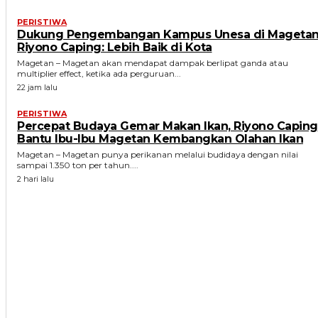
PERISTIWA
Dukung Pengembangan Kampus Unesa di Magetan
Riyono Caping: Lebih Baik di Kota
Magetan – Magetan akan mendapat dampak berlipat ganda atau
multiplier effect, ketika ada perguruan...
22 jam lalu
PERISTIWA
Percepat Budaya Gemar Makan Ikan, Riyono Caping
Bantu Ibu-Ibu Magetan Kembangkan Olahan Ikan
Magetan – Magetan punya perikanan melalui budidaya dengan nilai
sampai 1.350 ton per tahun....
2 hari lalu