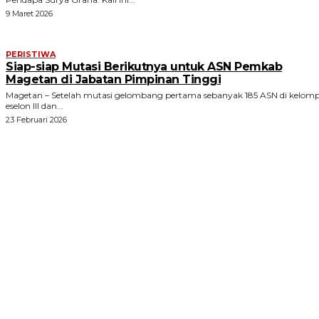
9 Maret 2026
PERISTIWA
Siap-siap Mutasi Berikutnya untuk ASN Pemkab
Magetan di Jabatan Pimpinan Tinggi
Magetan – Setelah mutasi gelombang pertama sebanyak 185 ASN di kelom
eselon III dan...
23 Februari 2026