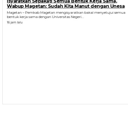
Isyaratkan Sepakati Semua Bentuk Kerja Sama,
Wabup Magetan: Sudah Kita Manut dengan Unesa
Magetan – Pemkab Magetan mengisyaratkan bakal menyetujui semua
bentuk kerja sama dengan Universitas Negeri...
16 jam lalu
ARTIKEL TERKAIT