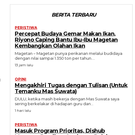
BERITA TERBARU
PERISTIWA
Percepat Budaya Gemar Makan Ikan,
Riyono Caping Bantu Ibu-Ibu Magetan
Kembangkan Olahan Ikan
Magetan – Magetan punya perikanan melalui budidaya
dengan nilai sampai 1.350 ton per tahun....
13 jam lalu
g
OPINI
Mengakhiri Tugas dengan Tulisan (Untuk
Temanku Mas Suwata)
DULU, ketika masih bekerja dengan Mas Suwata saya
sering berkelakar di hadapan guru dan...
1 hari lalu
PERISTIWA
Masuk Program Prioritas, Dishub