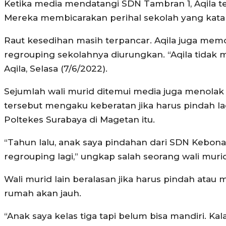
Ketika media mendatangi SDN Tambran 1, Aqila t
Mereka membicarakan perihal sekolah yang katan
Raut kesedihan masih terpancar. Aqila juga me
regrouping sekolahnya diurungkan. “Aqila tidak ma
Aqila, Selasa (7/6/2022).
Sejumlah wali murid ditemui media juga menolak
tersebut mengaku keberatan jika harus pindah la
Poltekes Surabaya di Magetan itu.
“Tahun lalu, anak saya pindahan dari SDN Kebona
regrouping lagi,” ungkap salah seorang wali muri
Wali murid lain beralasan jika harus pindah ata
rumah akan jauh.
“Anak saya kelas tiga tapi belum bisa mandiri. Kal