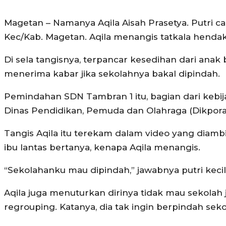
Magetan – Namanya Aqila Aisah Prasetya. Putri can
Kec/Kab. Magetan. Aqila menangis tatkala henda
Di sela tangisnya, terpancar kesedihan dari anak b
menerima kabar jika sekolahnya bakal dipindah.
Pemindahan SDN Tambran 1 itu, bagian dari kebij
Dinas Pendidikan, Pemuda dan Olahraga (Dikpora) 
Tangis Aqila itu terekam dalam video yang diamb
ibu lantas bertanya, kenapa Aqila menangis.
“Sekolahanku mau dipindah,” jawabnya putri kecil 
Aqila juga menuturkan dirinya tidak mau sekolah j
regrouping. Katanya, dia tak ingin berpindah se