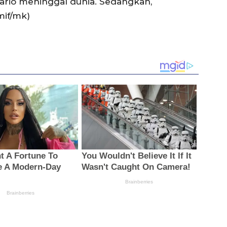
io meninggal dunia. Sedangkan,
mif/mk)