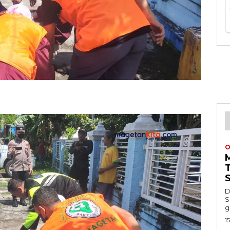
O
D
S
g
1