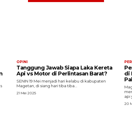
OPINI
PER
Tanggung Jawab Siapa Laka Kereta
Pe
n
Api vs Motor di Perlintasan Barat?
di
Pa
SENIN 19 Mei menjadi hari kelabu di kabupaten
is
Magetan, di siang hari tiba tiba...
Mag
mem
21 Mei 2025
api 
20 M