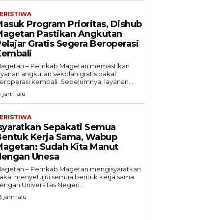
ERISTIWA
asuk Program Prioritas, Dishub
Magetan Pastikan Angkutan
elajar Gratis Segera Beroperasi
Kembali
agetan – Pemkab Magetan memastikan
ayanan angkutan sekolah gratis bakal
eroperasi kembali. Sebelumnya, layanan...
8 jam lalu
ERISTIWA
syaratkan Sepakati Semua
Bentuk Kerja Sama, Wabup
Magetan: Sudah Kita Manut
dengan Unesa
agetan – Pemkab Magetan mengisyaratkan
akal menyetujui semua bentuk kerja sama
engan Universitas Negeri...
3 jam lalu