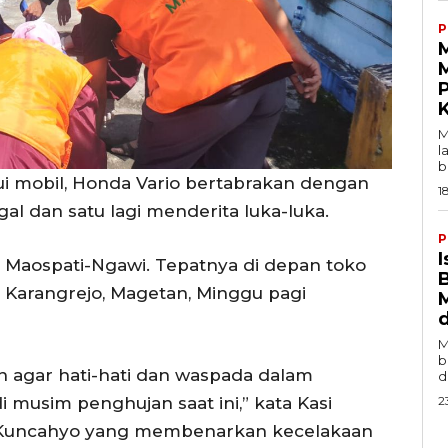
P
M
P
M
l
b
i mobil, Honda Vario bertabrakan dengan
1
al dan satu lagi menderita luka-luka.
P
I
aya Maospati-Ngawi. Tepatnya di depan toko
Karangrejo, Magetan, Minggu pagi
M
b
 agar hati-hati dan waspada dalam
d
di musim penghujan saat ini,” kata Kasi
2
 Kuncahyo yang membenarkan kecelakaan