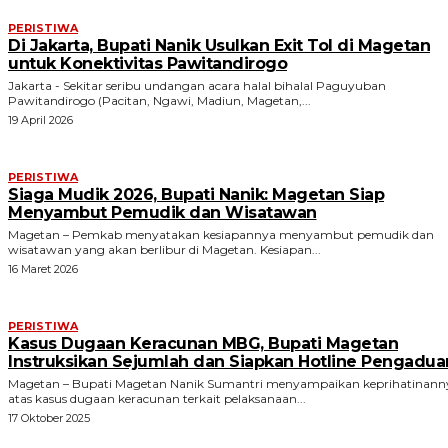
PERISTIWA
Di Jakarta, Bupati Nanik Usulkan Exit Tol di Magetan
untuk Konektivitas Pawitandirogo
Jakarta - Sekitar seribu undangan acara halal bihalal Paguyuban
Pawitandirogo (Pacitan, Ngawi, Madiun, Magetan,...
19 April 2026
PERISTIWA
Siaga Mudik 2026, Bupati Nanik: Magetan Siap
Menyambut Pemudik dan Wisatawan
Magetan – Pemkab menyatakan kesiapannya menyambut pemudik dan
wisatawan yang akan berlibur di Magetan. Kesiapan...
16 Maret 2026
PERISTIWA
Kasus Dugaan Keracunan MBG, Bupati Magetan
Instruksikan Sejumlah dan Siapkan Hotline Pengadua
Magetan – Bupati Magetan Nanik Sumantri menyampaikan keprihatinann
atas kasus dugaan keracunan terkait pelaksanaan...
17 Oktober 2025