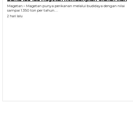
Magetan – Magetan punya perikanan melalui budidaya dengan nilai
sampai 1.350 ton per tahun....
2 hari lalu
ARTIKEL TERKAIT