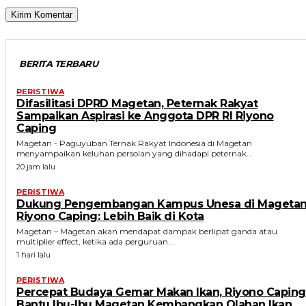
BERITA TERBARU
PERISTIWA
Difasilitasi DPRD Magetan, Peternak Rakyat
Sampaikan Aspirasi ke Anggota DPR RI Riyono
Caping
Magetan - Paguyuban Ternak Rakyat Indonesia di Magetan
menyampaikan keluhan persolan yang dihadapi peternak...
20 jam lalu
PERISTIWA
Dukung Pengembangan Kampus Unesa di Magetan
Riyono Caping: Lebih Baik di Kota
Magetan – Magetan akan mendapat dampak berlipat ganda atau
multiplier effect, ketika ada perguruan...
1 hari lalu
PERISTIWA
Percepat Budaya Gemar Makan Ikan, Riyono Caping
Bantu Ibu-Ibu Magetan Kembangkan Olahan Ikan