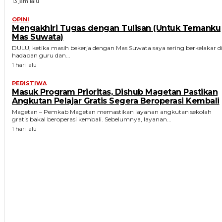
13 jam lalu
OPINI
Mengakhiri Tugas dengan Tulisan (Untuk Temanku
Mas Suwata)
DULU, ketika masih bekerja dengan Mas Suwata saya sering berkelakar d
hadapan guru dan...
1 hari lalu
PERISTIWA
Masuk Program Prioritas, Dishub Magetan Pastikan
Angkutan Pelajar Gratis Segera Beroperasi Kembali
Magetan – Pemkab Magetan memastikan layanan angkutan sekolah
gratis bakal beroperasi kembali. Sebelumnya, layanan...
1 hari lalu