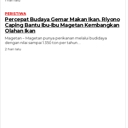
1 hari lalu
PERISTIWA
Percepat Budaya Gemar Makan Ikan, Riyono
Caping Bantu Ibu-Ibu Magetan Kembangkan
Olahan Ikan
Magetan – Magetan punya perikanan melalui budidaya
dengan nilai sampai 1.350 ton per tahun....
2 hari lalu