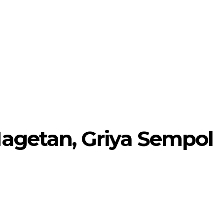
MORE
POJOK SELOSARI
Magetan, Griya Sempol