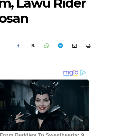
m, Lawu Rider
aosan