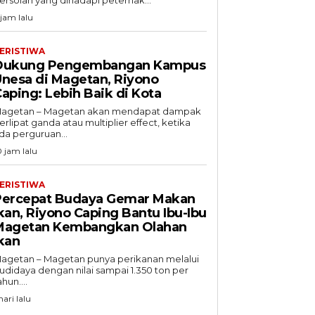
 jam lalu
ERISTIWA
Dukung Pengembangan Kampus
nesa di Magetan, Riyono
aping: Lebih Baik di Kota
agetan – Magetan akan mendapat dampak
erlipat ganda atau multiplier effect, ketika
da perguruan...
0 jam lalu
ERISTIWA
Percepat Budaya Gemar Makan
kan, Riyono Caping Bantu Ibu-Ibu
Magetan Kembangkan Olahan
kan
agetan – Magetan punya perikanan melalui
udidaya dengan nilai sampai 1.350 ton per
ahun....
hari lalu