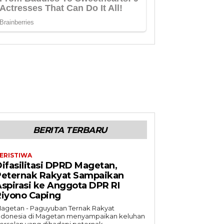
BERITA TERBARU
ERISTIWA
ifasilitasi DPRD Magetan,
Peternak Rakyat Sampaikan
spirasi ke Anggota DPR RI
Riyono Caping
agetan - Paguyuban Ternak Rakyat
ndonesia di Magetan menyampaikan keluhan
ersolan yang dihadapi peternak...