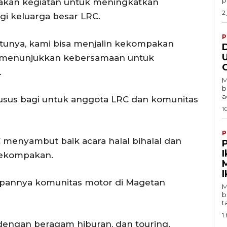
akan kegiatan untuk meningkatkan
2
i keluarga besar LRC.
P
satunya, kami bisa menjalin kekompakan
U
 menunjukkan kebersamaan untuk
C
.
M
b
a
usus bagi untuk anggota LRC dan komunitas
1
P
 menyambut baik acara halal bihalal dan
I
kekompakan.
I
arapannya komunitas motor di Magetan
M
b
t
1 
dengan beragam hiburan, dan touring.