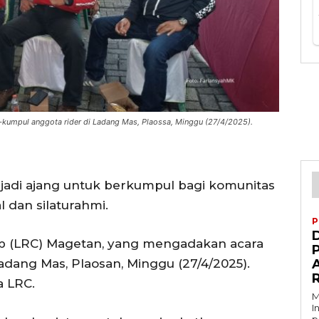
kumpul anggota rider di Ladang Mas, Plaossa, Minggu (27/4/2025).
adi ajang untuk berkumpul bagi komunitas
 dan silaturahmi.
P
D
lub (LRC) Magetan, yang mengadakan acara
dang Mas, Plaosan, Minggu (27/4/2025).
A
a LRC.
M
I
p