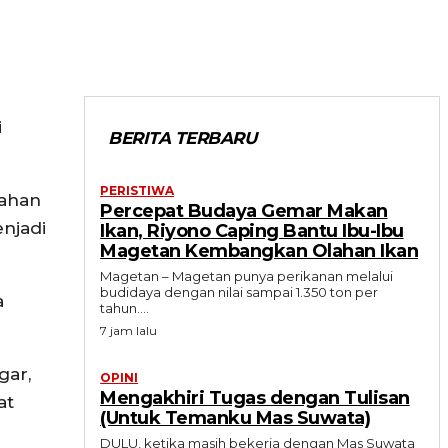
i
BERITA TERBARU
PERISTIWA
bahan
Percepat Budaya Gemar Makan
njadi
Ikan, Riyono Caping Bantu Ibu-Ibu
Magetan Kembangkan Olahan Ikan
Magetan – Magetan punya perikanan melalui
budidaya dengan nilai sampai 1.350 ton per
a
tahun....
7 jam lalu
gar,
OPINI
Mengakhiri Tugas dengan Tulisan
at
(Untuk Temanku Mas Suwata)
DULU, ketika masih bekerja dengan Mas Suwata