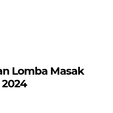
MORE
POJOK SELOSARI
an Lomba Masak
 2024