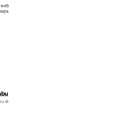
s web
 saya
mbu
u di