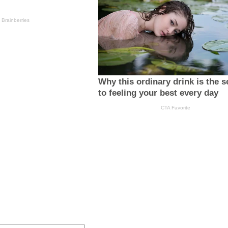
:
Email:*