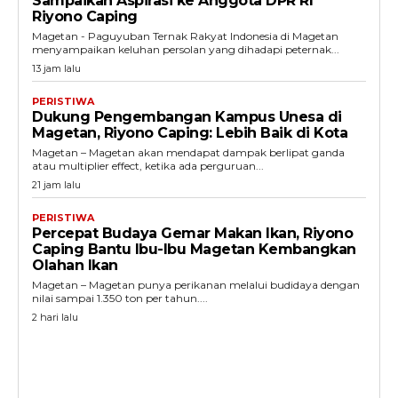
Sampaikan Aspirasi ke Anggota DPR RI
Riyono Caping
Magetan - Paguyuban Ternak Rakyat Indonesia di Magetan
menyampaikan keluhan persolan yang dihadapi peternak...
13 jam lalu
PERISTIWA
Dukung Pengembangan Kampus Unesa di
Magetan, Riyono Caping: Lebih Baik di Kota
Magetan – Magetan akan mendapat dampak berlipat ganda
atau multiplier effect, ketika ada perguruan...
21 jam lalu
PERISTIWA
Percepat Budaya Gemar Makan Ikan, Riyono
Caping Bantu Ibu-Ibu Magetan Kembangkan
Olahan Ikan
Magetan – Magetan punya perikanan melalui budidaya dengan
nilai sampai 1.350 ton per tahun....
2 hari lalu