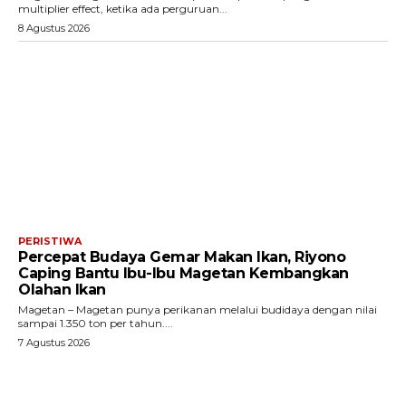
multiplier effect, ketika ada perguruan...
8 Agustus 2026
PERISTIWA
Percepat Budaya Gemar Makan Ikan, Riyono
Caping Bantu Ibu-Ibu Magetan Kembangkan
Olahan Ikan
Magetan – Magetan punya perikanan melalui budidaya dengan nilai
sampai 1.350 ton per tahun....
7 Agustus 2026