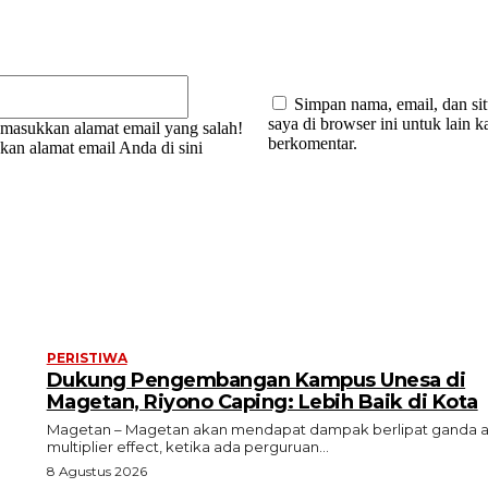
Email:*
Simpan nama, email, dan si
saya di browser ini untuk lain ka
masukkan alamat email yang salah!
berkomentar.
kan alamat email Anda di sini
PERISTIWA
Dukung Pengembangan Kampus Unesa di
Magetan, Riyono Caping: Lebih Baik di Kota
Magetan – Magetan akan mendapat dampak berlipat ganda a
multiplier effect, ketika ada perguruan...
8 Agustus 2026