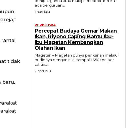
berlipat ganda atau multiplier effect, ketika
ada perguruan...
maupun
1 hari lalu
reja,”
PERISTIWA
Percepat Budaya Gemar Makan
Ikan, Riyono Caping Bantu Ibu-
rantai
Ibu Magetan Kembangkan
Olahan Ikan
Magetan – Magetan punya perikanan melalui
budidaya dengan nilai sampai 1.350 ton per
at tidak
tahun....
2 hari lalu
 baru.
yarakat
arakat