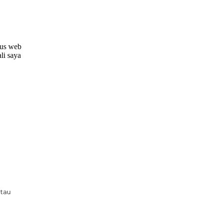
tus web
li saya
tau