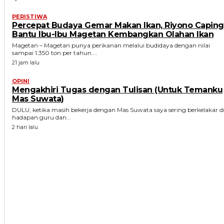
PERISTIWA
Percepat Budaya Gemar Makan Ikan, Riyono Caping
Bantu Ibu-Ibu Magetan Kembangkan Olahan Ikan
Magetan – Magetan punya perikanan melalui budidaya dengan nilai
sampai 1.350 ton per tahun....
21 jam lalu
OPINI
Mengakhiri Tugas dengan Tulisan (Untuk Temanku
Mas Suwata)
DULU, ketika masih bekerja dengan Mas Suwata saya sering berkelakar d
hadapan guru dan...
2 hari lalu