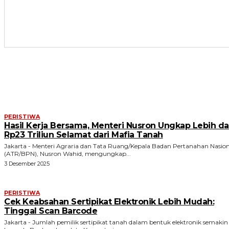
ARTIKEL TERKAIT
PERISTIWA
Hasil Kerja Bersama, Menteri Nusron Ungkap Lebih da
Rp23 Triliun Selamat dari Mafia Tanah
Jakarta - Menteri Agraria dan Tata Ruang/Kepala Badan Pertanahan Nasion
(ATR/BPN), Nusron Wahid, mengungkap...
3 Desember 2025
PERISTIWA
Cek Keabsahan Sertipikat Elektronik Lebih Mudah:
Tinggal Scan Barcode
Jakarta - Jumlah pemilik sertipikat tanah dalam bentuk elektronik semakin