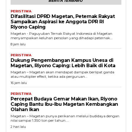
BERITA TERBARU
PERISTIWA
Difasilitasi DPRD Magetan, Peternak Rakyat
Sampaikan Aspirasi ke Anggota DPR RI
Riyono Caping
Magetan - Paguyuban Ternak Rakyat Indonesia di Magetan
menyampaikan keluhan persolan yang dihadapi peternak...
8 jam lalu
PERISTIWA
Dukung Pengembangan Kampus Unesa di
Magetan, Riyono Caping: Lebih Baik di Kota
Magetan – Magetan akan mendapat dampak berlipat ganda
atau multiplier effect, ketika ada perguruan...
16 jam lalu
PERISTIWA
Percepat Budaya Gemar Makan Ikan, Riyono
Caping Bantu Ibu-Ibu Magetan Kembangkan
Olahan Ikan
Magetan – Magetan punya perikanan melalui budidaya dengan
nilai sampai 1.350 ton per tahun....
2 hari lalu