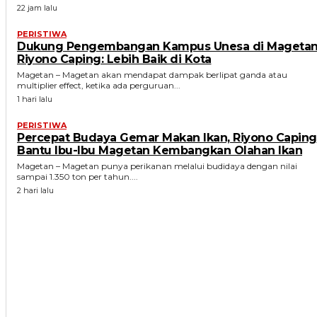
22 jam lalu
PERISTIWA
Dukung Pengembangan Kampus Unesa di Magetan
Riyono Caping: Lebih Baik di Kota
Magetan – Magetan akan mendapat dampak berlipat ganda atau
multiplier effect, ketika ada perguruan...
1 hari lalu
PERISTIWA
Percepat Budaya Gemar Makan Ikan, Riyono Caping
Bantu Ibu-Ibu Magetan Kembangkan Olahan Ikan
Magetan – Magetan punya perikanan melalui budidaya dengan nilai
sampai 1.350 ton per tahun....
2 hari lalu