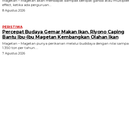
Magetan – Magetan akan mendapat dampak berlipat ganda atau multiplie
effect, ketika ada perguruan...
8 Agustus 2026
PERISTIWA
Percepat Budaya Gemar Makan Ikan, Riyono Caping
Bantu Ibu-Ibu Magetan Kembangkan Olahan Ikan
Magetan – Magetan punya perikanan melalui budidaya dengan nilai sampa
1.350 ton per tahun....
7 Agustus 2026