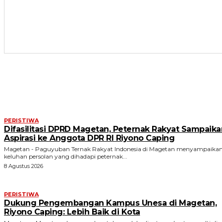
ARTIKEL TERKAIT
PERISTIWA
Difasilitasi DPRD Magetan, Peternak Rakyat Sampaika
Aspirasi ke Anggota DPR RI Riyono Caping
Magetan - Paguyuban Ternak Rakyat Indonesia di Magetan menyampaika
keluhan persolan yang dihadapi peternak...
8 Agustus 2026
PERISTIWA
Dukung Pengembangan Kampus Unesa di Magetan,
Riyono Caping: Lebih Baik di Kota