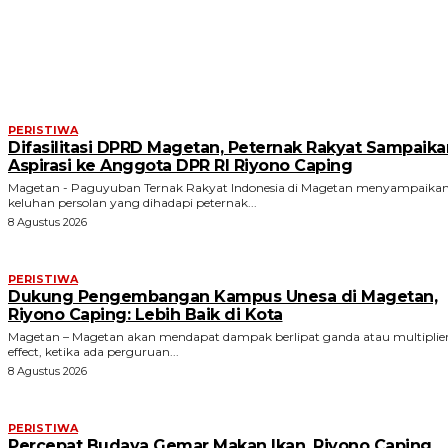
ARTIKEL TERKAIT
PERISTIWA
Difasilitasi DPRD Magetan, Peternak Rakyat Sampaika
Aspirasi ke Anggota DPR RI Riyono Caping
Magetan - Paguyuban Ternak Rakyat Indonesia di Magetan menyampaika
keluhan persolan yang dihadapi peternak...
8 Agustus 2026
PERISTIWA
Dukung Pengembangan Kampus Unesa di Magetan,
Riyono Caping: Lebih Baik di Kota
Magetan – Magetan akan mendapat dampak berlipat ganda atau multiplie
effect, ketika ada perguruan...
8 Agustus 2026
PERISTIWA
Percepat Budaya Gemar Makan Ikan, Riyono Caping