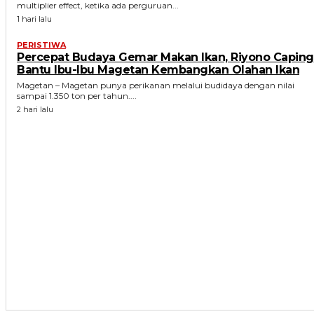
multiplier effect, ketika ada perguruan...
1 hari lalu
PERISTIWA
Percepat Budaya Gemar Makan Ikan, Riyono Caping
Bantu Ibu-Ibu Magetan Kembangkan Olahan Ikan
Magetan – Magetan punya perikanan melalui budidaya dengan nilai
sampai 1.350 ton per tahun....
2 hari lalu