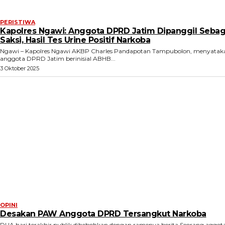
PERISTIWA
Kapolres Ngawi: Anggota DPRD Jatim Dipanggil Sebag
Saksi, Hasil Tes Urine Positif Narkoba
Ngawi – Kapolres Ngawi AKBP Charles Pandapotan Tampubolon, menyatak
anggota DPRD Jatim berinisial ABHB...
3 Oktober 2025
OPINI
Desakan PAW Anggota DPRD Tersangkut Narkoba
DUA hari terakhir publik dihebohkan dengan ramenya berita Seorang aggota