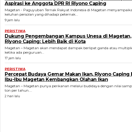
Aspirasi ke Anggota DPR RI Riyono Caping
Magetan - Paguyuban Ternak Rakyat Indonesia di Magetan menyampaik
keluhan persolan yang dihadapi peternak...
9 jam lalu
PERISTIWA
Dukung Pengembangan Kampus Unesa di Magetan,
Riyono Caping: Lebih Baik di Kota
Magetan – Magetan akan mendapat dampak berlipat ganda atau multiplier
ketika ada perguruan...
17 jam lalu
PERISTIWA
Percepat Budaya Gemar Makan Ikan, Riyono Caping 
Ibu-Ibu Magetan Kembangkan Olahan Ikan
Magetan – Magetan punya perikanan melalui budidaya dengan nilai sampa
ton per tahun....
2 hari lalu