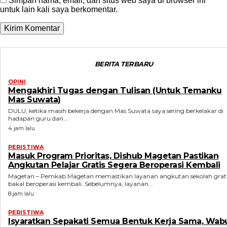
Simpan nama, email, dan situs web saya di browser ini
untuk lain kali saya berkomentar.
BERITA TERBARU
OPINI
Mengakhiri Tugas dengan Tulisan (Untuk Temanku
Mas Suwata)
DULU, ketika masih bekerja dengan Mas Suwata saya sering berkelakar di
hadapan guru dan...
4 jam lalu
PERISTIWA
Masuk Program Prioritas, Dishub Magetan Pastikan
Angkutan Pelajar Gratis Segera Beroperasi Kembali
Magetan – Pemkab Magetan memastikan layanan angkutan sekolah grat
bakal beroperasi kembali. Sebelumnya, layanan...
8 jam lalu
PERISTIWA
Isyaratkan Sepakati Semua Bentuk Kerja Sama, Wab