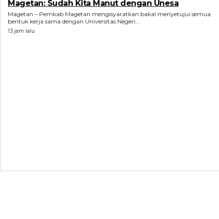
Magetan: Sudah Kita Manut dengan Unesa
Magetan – Pemkab Magetan mengisyaratkan bakal menyetujui semua
bentuk kerja sama dengan Universitas Negeri...
13 jam lalu
ARTIKEL TERKAIT