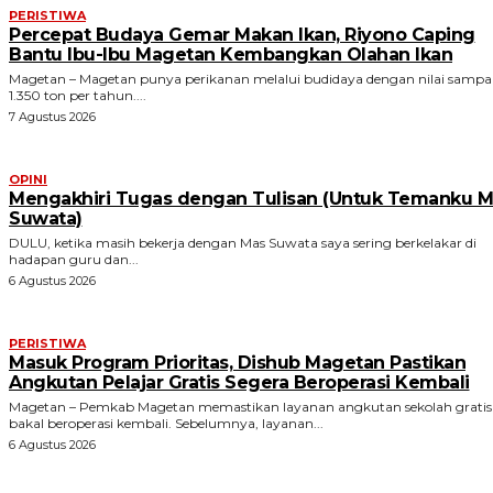
PERISTIWA
Percepat Budaya Gemar Makan Ikan, Riyono Caping
Bantu Ibu-Ibu Magetan Kembangkan Olahan Ikan
Magetan – Magetan punya perikanan melalui budidaya dengan nilai sampa
1.350 ton per tahun....
7 Agustus 2026
OPINI
Mengakhiri Tugas dengan Tulisan (Untuk Temanku M
Suwata)
DULU, ketika masih bekerja dengan Mas Suwata saya sering berkelakar di
hadapan guru dan...
6 Agustus 2026
PERISTIWA
Masuk Program Prioritas, Dishub Magetan Pastikan
Angkutan Pelajar Gratis Segera Beroperasi Kembali
Magetan – Pemkab Magetan memastikan layanan angkutan sekolah gratis
bakal beroperasi kembali. Sebelumnya, layanan...
6 Agustus 2026