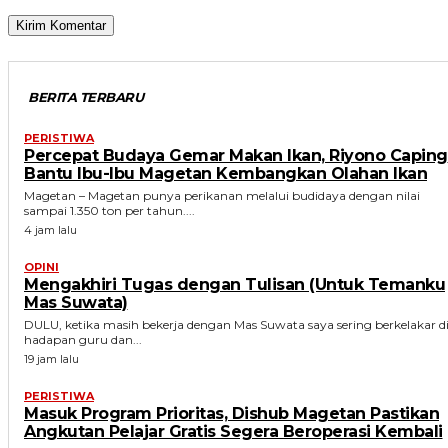
BERITA TERBARU
PERISTIWA
Percepat Budaya Gemar Makan Ikan, Riyono Caping
Bantu Ibu-Ibu Magetan Kembangkan Olahan Ikan
Magetan – Magetan punya perikanan melalui budidaya dengan nilai
sampai 1.350 ton per tahun....
4 jam lalu
OPINI
Mengakhiri Tugas dengan Tulisan (Untuk Temanku
Mas Suwata)
DULU, ketika masih bekerja dengan Mas Suwata saya sering berkelakar d
hadapan guru dan...
19 jam lalu
PERISTIWA
Masuk Program Prioritas, Dishub Magetan Pastikan
Angkutan Pelajar Gratis Segera Beroperasi Kembali