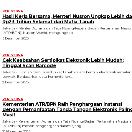
PERISTIWA
Hasil Kerja Bersama, Menteri Nusron Ungkap Lebih da
Rp23 Triliun Selamat dari Mafia Tanah
Jakarta - Menteri Agraria dan Tata Ruang/Kepala Badan Pertanahan Nasion
(ATR/BPN), Nusron Wahid, mengungkap...
3 Desember 2025
PERISTIWA
Cek Keabsahan Sertipikat Elektronik Lebih Mudah:
Tinggal Scan Barcode
Jakarta - Jumlah pemilik sertipikat tanah dalam bentuk elektronik semakin
banyak. Berdasarkan data Kementerian...
2 Desember 2025
PERISTIWA
Kementerian ATR/BPN Raih Penghargaan Instansi
dengan Pemanfaatan Tanda Tangan Elektronik Palin
Masif
Jakarta - Kementerian Agraria dan Tata Ruang/Badan Pertanahan Nasiona
(ATR/BPN) meraih penghargaan dalam ajang...
21 November 2025