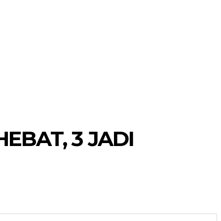
MORE
POJOK SELOSARI
 HEBAT, 3 JADI