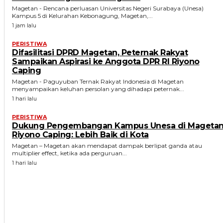
Magetan - Rencana perluasan Universitas Negeri Surabaya (Unesa)
Kampus 5 di Kelurahan Kebonagung, Magetan,...
1 jam lalu
PERISTIWA
Difasilitasi DPRD Magetan, Peternak Rakyat
Sampaikan Aspirasi ke Anggota DPR RI Riyono
Caping
Magetan - Paguyuban Ternak Rakyat Indonesia di Magetan
menyampaikan keluhan persolan yang dihadapi peternak...
1 hari lalu
PERISTIWA
Dukung Pengembangan Kampus Unesa di Magetan
Riyono Caping: Lebih Baik di Kota
Magetan – Magetan akan mendapat dampak berlipat ganda atau
multiplier effect, ketika ada perguruan...
1 hari lalu