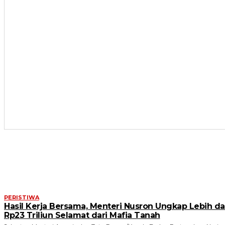
ARTIKEL TERKAIT
PERISTIWA
Hasil Kerja Bersama, Menteri Nusron Ungkap Lebih da
Rp23 Triliun Selamat dari Mafia Tanah