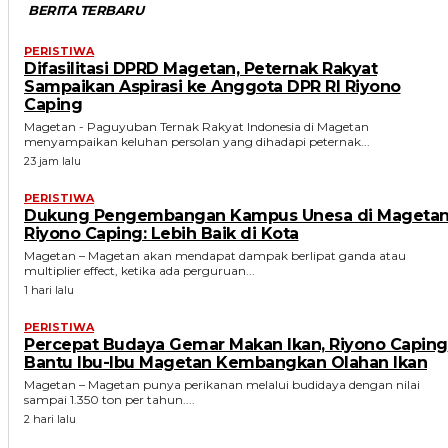
BERITA TERBARU
PERISTIWA
Difasilitasi DPRD Magetan, Peternak Rakyat
Sampaikan Aspirasi ke Anggota DPR RI Riyono
Caping
Magetan - Paguyuban Ternak Rakyat Indonesia di Magetan
menyampaikan keluhan persolan yang dihadapi peternak...
23 jam lalu
PERISTIWA
Dukung Pengembangan Kampus Unesa di Magetan
Riyono Caping: Lebih Baik di Kota
Magetan – Magetan akan mendapat dampak berlipat ganda atau
multiplier effect, ketika ada perguruan...
1 hari lalu
PERISTIWA
Percepat Budaya Gemar Makan Ikan, Riyono Caping
Bantu Ibu-Ibu Magetan Kembangkan Olahan Ikan
Magetan – Magetan punya perikanan melalui budidaya dengan nilai
sampai 1.350 ton per tahun....
2 hari lalu