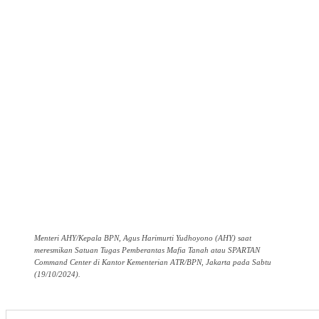
Menteri AHY/Kepala BPN, Agus Harimurti Yudhoyono (AHY) saat
meresmikan Satuan Tugas Pemberantas Mafia Tanah atau SPARTAN
Command Center di Kantor Kementerian ATR/BPN, Jakarta pada Sabtu
(19/10/2024).