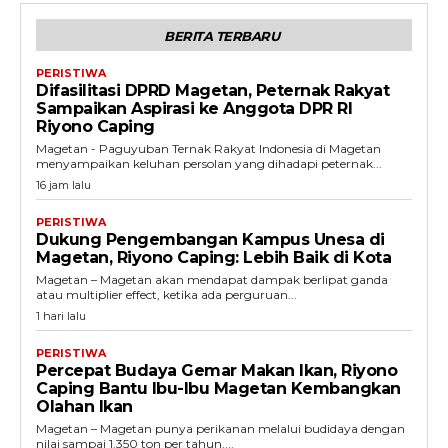
BERITA TERBARU
PERISTIWA
Difasilitasi DPRD Magetan, Peternak Rakyat
Sampaikan Aspirasi ke Anggota DPR RI
Riyono Caping
Magetan - Paguyuban Ternak Rakyat Indonesia di Magetan
menyampaikan keluhan persolan yang dihadapi peternak...
16 jam lalu
PERISTIWA
Dukung Pengembangan Kampus Unesa di
Magetan, Riyono Caping: Lebih Baik di Kota
Magetan – Magetan akan mendapat dampak berlipat ganda
atau multiplier effect, ketika ada perguruan...
1 hari lalu
PERISTIWA
Percepat Budaya Gemar Makan Ikan, Riyono
Caping Bantu Ibu-Ibu Magetan Kembangkan
Olahan Ikan
Magetan – Magetan punya perikanan melalui budidaya dengan
nilai sampai 1.350 ton per tahun....