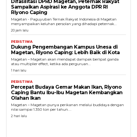
Difasilitasi DPRD Magetan, Peternak Rakyat
Sampaikan Aspirasi ke Anggota DPR RI
Riyono Caping
Magetan - Paguyuban Ternak Rakyat Indonesia di Magetan
menyampaikan keluhan persolan yang dihadapi peternak...
20 jam lalu
PERISTIWA
Dukung Pengembangan Kampus Unesa di
Magetan, Riyono Caping: Lebih Baik di Kota
Magetan – Magetan akan mendapat dampak berlipat ganda
atau multiplier effect, ketika ada perguruan...
1 hari lalu
PERISTIWA
Percepat Budaya Gemar Makan Ikan, Riyono
Caping Bantu Ibu-Ibu Magetan Kembangkan
Olahan Ikan
Magetan – Magetan punya perikanan melalui budidaya dengan
nilai sampai 1.350 ton per tahun....
2 hari lalu