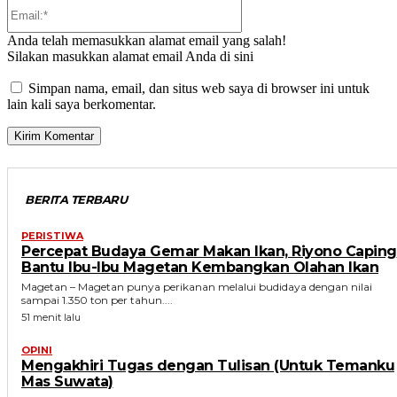
Email:*
Anda telah memasukkan alamat email yang salah!
Silakan masukkan alamat email Anda di sini
Simpan nama, email, dan situs web saya di browser ini untuk
lain kali saya berkomentar.
BERITA TERBARU
PERISTIWA
Percepat Budaya Gemar Makan Ikan, Riyono Caping
Bantu Ibu-Ibu Magetan Kembangkan Olahan Ikan
Magetan – Magetan punya perikanan melalui budidaya dengan nilai
sampai 1.350 ton per tahun....
51 menit lalu
OPINI
Mengakhiri Tugas dengan Tulisan (Untuk Temanku
Mas Suwata)