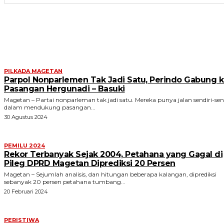
ARTIKEL TERKAIT
PILKADA MAGETAN
Parpol Nonparlemen Tak Jadi Satu, Perindo Gabung 
Pasangan Hergunadi – Basuki
Magetan – Partai nonparleman tak jadi satu. Mereka punya jalan sendiri-sen
dalam mendukung pasangan...
30 Agustus 2024
PEMILU 2024
Rekor Terbanyak Sejak 2004, Petahana yang Gagal di
Pileg DPRD Magetan Diprediksi 20 Persen
Magetan – Sejumlah analisis, dan hitungan beberapa kalangan, diprediksi
sebanyak 20 persen petahana tumbang...
20 Februari 2024
PERISTIWA