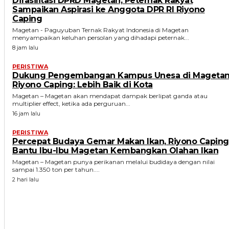
Difasilitasi DPRD Magetan, Peternak Rakyat
Sampaikan Aspirasi ke Anggota DPR RI Riyono
Caping
Magetan - Paguyuban Ternak Rakyat Indonesia di Magetan
menyampaikan keluhan persolan yang dihadapi peternak...
8 jam lalu
PERISTIWA
Dukung Pengembangan Kampus Unesa di Magetan
Riyono Caping: Lebih Baik di Kota
Magetan – Magetan akan mendapat dampak berlipat ganda atau
multiplier effect, ketika ada perguruan...
16 jam lalu
PERISTIWA
Percepat Budaya Gemar Makan Ikan, Riyono Caping
Bantu Ibu-Ibu Magetan Kembangkan Olahan Ikan
Magetan – Magetan punya perikanan melalui budidaya dengan nilai
sampai 1.350 ton per tahun....
2 hari lalu