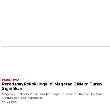
ARTIKEL TERKAIT
PERISTIWA
Peredaran Rokok Ilegal di Magetan Diklaim Turun
Signifikan
Magetan – Satpol PP dan Damkar Magetan, bersama Kantor Bea Cukai
Madiun, kembali menggelar...
5 Juni 2025