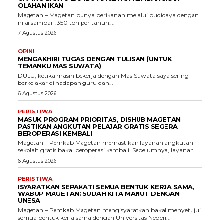
OLAHAN IKAN
Magetan – Magetan punya perikanan melalui budidaya dengan
nilai sampai 1.350 ton per tahun....
7 Agustus 2026
OPINI
MENGAKHIRI TUGAS DENGAN TULISAN (UNTUK
TEMANKU MAS SUWATA)
DULU, ketika masih bekerja dengan Mas Suwata saya sering
berkelakar di hadapan guru dan...
6 Agustus 2026
PERISTIWA
MASUK PROGRAM PRIORITAS, DISHUB MAGETAN
PASTIKAN ANGKUTAN PELAJAR GRATIS SEGERA
BEROPERASI KEMBALI
Magetan – Pemkab Magetan memastikan layanan angkutan
sekolah gratis bakal beroperasi kembali. Sebelumnya, layanan...
6 Agustus 2026
PERISTIWA
ISYARATKAN SEPAKATI SEMUA BENTUK KERJA SAMA,
WABUP MAGETAN: SUDAH KITA MANUT DENGAN
UNESA
Magetan – Pemkab Magetan mengisyaratkan bakal menyetujui
semua bentuk kerja sama dengan Universitas Negeri...